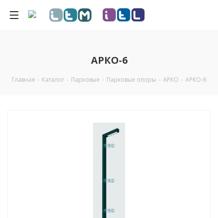
АРКО-6
Главная
-
Каталог
-
Парковые
-
Парковые опоры
-
АРКО
-
АРКО-6