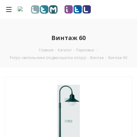
Винтаж 60
Главная
-
Каталог
-
Парковые
-
Ретро-светильники (подвесные/на опору)
-
Винтаж
-
Винтаж 60