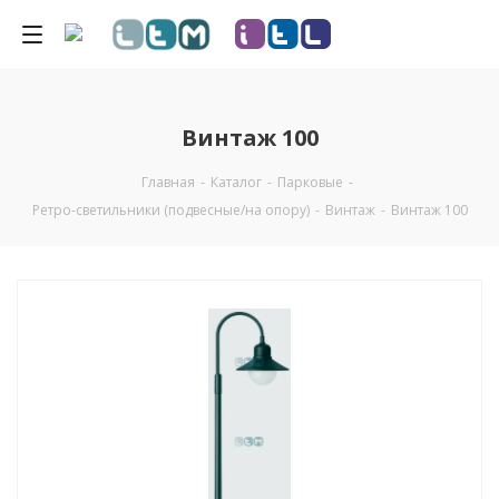
Винтаж 100
Главная
-
Каталог
-
Парковые
-
Ретро-светильники (подвесные/на опору)
-
Винтаж
-
Винтаж 100