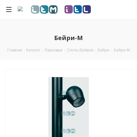
Бейри-M
Главная
-
Каталог
-
Парковые
-
Споты (Бейри)
-
Бейри
-
Бейри-M