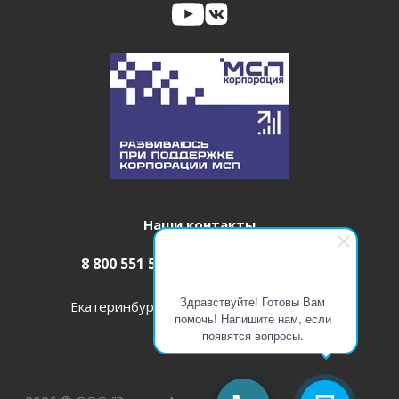
Наши контакты
8 800 551 52 08
info@itm-pro.ru
Здравствуйте! Готовы Вам
Екатеринбург , ул. Николая Островского, 2/2
помочь! Напишите нам, если
появятся вопросы.